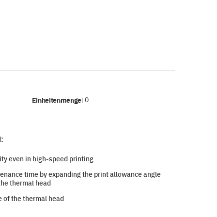
Einheitenmenge
0
|
:
ity even in high-speed printing
enance time by expanding the print allowance angle
the thermal head
e of the thermal head