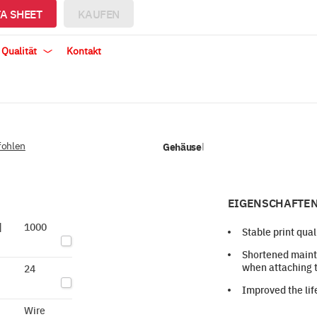
A SHEET
KAUFEN
 Qualität
Kontakt
ohlen
Gehäuse
|
EIGENSCHAFTEN
]
1000
Stable print qual
Shortened maint
when attaching 
24
Improved the lif
Wire