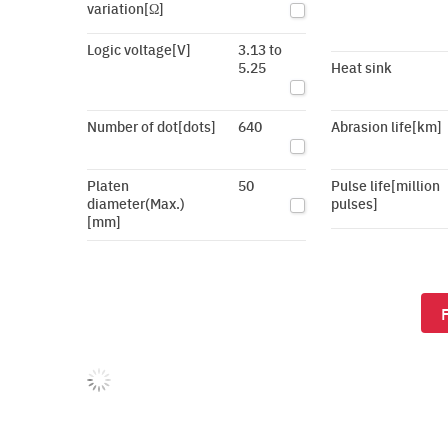
variation[Ω]
Logic voltage[V]
3.13 to
5.25
Heat sink
Number of dot[dots]
640
Abrasion life[km]
Platen
50
Pulse life[million
diameter(Max.)
pulses]
[mm]