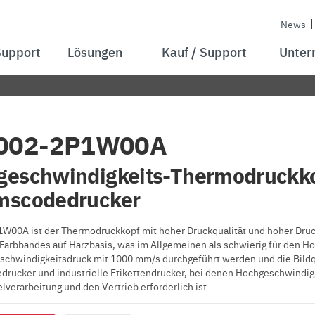
News
Support
Lösungen
Kauf / Support
Unter
002-2P1W00A
eschwindigkeits-Thermodruckko
mscodedrucker
00A ist der Thermodruckkopf mit hoher Druckqualität und hoher Druc
 Farbbandes auf Harzbasis, was im Allgemeinen als schwierig für den 
schwindigkeitsdruck mit 1000 mm/s durchgeführt werden und die Bildqual
rucker und industrielle Etikettendrucker, bei denen Hochgeschwindigk
lverarbeitung und den Vertrieb erforderlich ist.