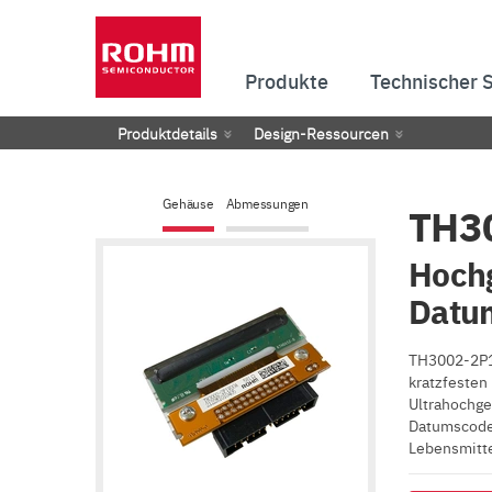
Produkte
Technischer 
Produktdetails
Design-Ressourcen
Gehäuse
Abmessungen
TH3
Hochg
Datu
TH3002-2P1W
kratzfesten
Ultrahochge
Datumscoded
Lebensmitte