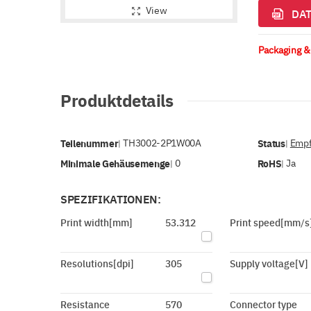
View
DAT
Packaging &
Produktdetails
Teilenummer
TH3002-2P1W00A
Status
Empf
|
|
Minimale Gehäusemenge
0
RoHS
Ja
|
|
SPEZIFIKATIONEN:
Print width[mm]
53.312
Print speed[mm/s
Resolutions[dpi]
305
Supply voltage[V]
Resistance
570
Connector type