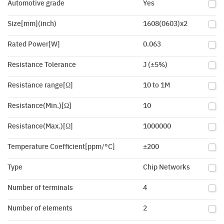
Automotive grade
Yes
Size[mm](inch)
1608(0603)x2
Rated Power[W]
0.063
Resistance Tolerance
J (±5%)
Resistance range[Ω]
10 to 1M
Resistance(Min.)[Ω]
10
Resistance(Max.)[Ω]
1000000
Temperature Coefficient[ppm/°C]
±200
Type
Chip Networks
Number of terminals
4
Number of elements
2