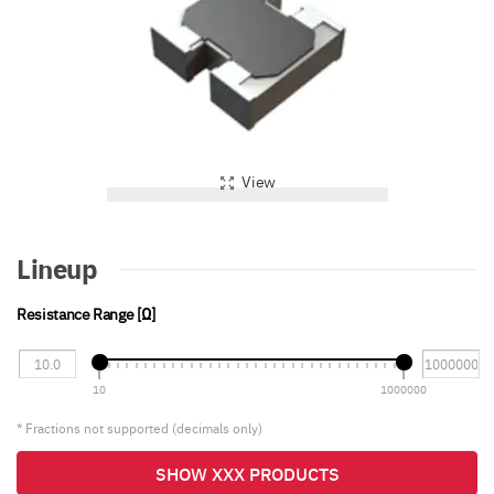
View
Lineup
Resistance Range [Ω]
10
1000000
* Fractions not supported (decimals only)
SHOW XXX PRODUCTS