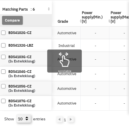
Matching Parts
Matching Parts
:
:
6
6
Power
Power
Power
Power
supply(Min.)
supply(Min.)
supply(Max
supply(Max
Compare
Compare
Grade
Grade
[V]
[V]
[V]
[V]
BD54102G-CZ
Automotive
-
-
BD54132G-LBZ
Industrial
-
-
BD54103G-CZ
Automotive
-
-
(In Entwicklung)
BD54104G-CZ
scrollable
Automotive
-
-
(In Entwicklung)
BD54105G-CZ
Automotive
-
-
(In Entwicklung)
BD54107G-CZ
Automotive
-
-
(In Entwicklung)
Show
entries
1