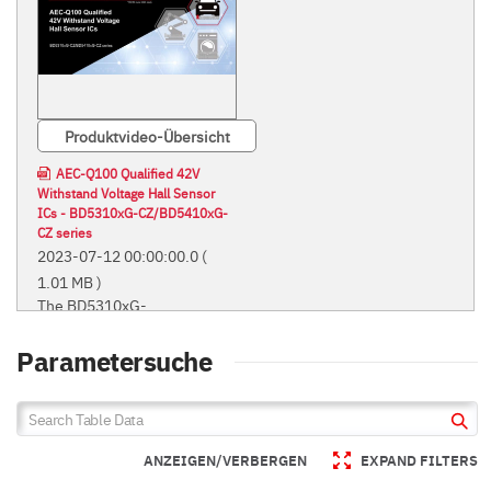
Produktvideo-Übersicht
AEC-Q100 Qualified 42V
Withstand Voltage Hall Sensor
ICs - BD5310xG-CZ/BD5410xG-
CZ series
2023-07-12 00:00:00.0
(
1.01 MB )
The BD5310xG-
CZ/BD5410xG-CZ series are
AEC-Q100 qualified high
Parametersuche
withstand voltage Hall
Sensor ICs. Two types are
offered: unipolar and latch
detection, in a variety of
sensitivity options that allow
ANZEIGEN/VERBERGEN
EXPAND FILTERS
users to select the ideal
product based on application