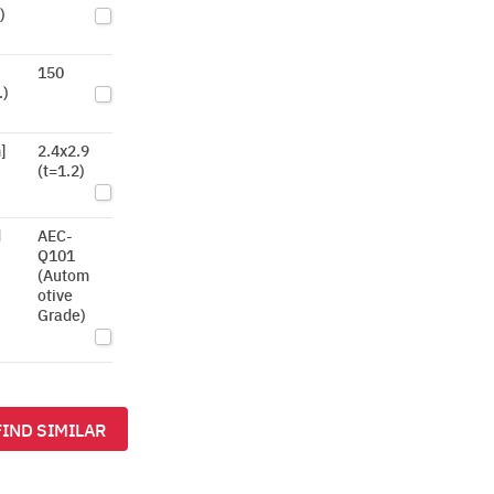
)
150
.)
]
2.4x2.9
(t=1.2)
d
AEC-
Q101
(Autom
otive
Grade)
FIND SIMILAR