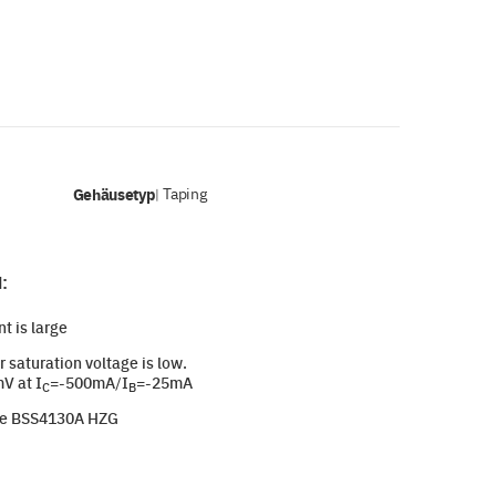
Gehäusetyp
Taping
|
:
nt is large
 saturation voltage is low.
V at I
=-500mA/I
=-25mA
C
B
e BSS4130A HZG