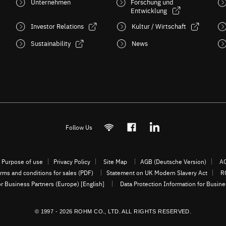
Unternehmen
Forschung und
Entwicklung
Investor Relations
Kultur / Wirtschaft
Sustainability
News
Follow Us
Purpose of use
Privacy Policy
Site Map
AGB (Deutsche Version)
AG
rms and conditions for sales (PDF)
Statement on UK Modern Slavery Act
R
or Business Partners (Europe) [English]
Data Protection Information for Busin
© 1997 - 2026 ROHM CO., LTD. ALL RIGHTS RESERVED.