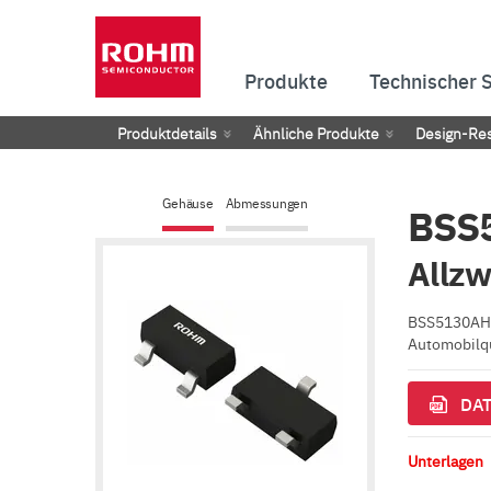
Produkte
Technischer 
Produktdetails
Ähnliche Produkte
Design-Re
Gehäuse
Abmessungen
BSS
Allzw
BSS5130AHZG
Automobilqua
DAT
Unterlagen