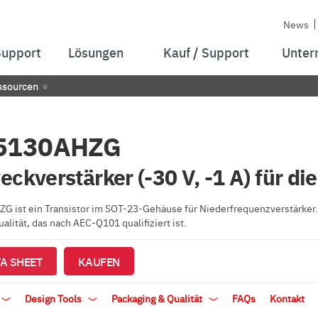
News
Support
Lösungen
Kauf / Support
Unter
ssourcen
5130AHZG
eckverstärker (-30 V, -1 A) für di
 ist ein Transistor im SOT-23-Gehäuse für Niederfrequenzverstärker. D
lität, das nach AEC-Q101 qualifiziert ist.
A SHEET
KAUFEN
Design Tools
Packaging & Qualität
FAQs
Kontakt