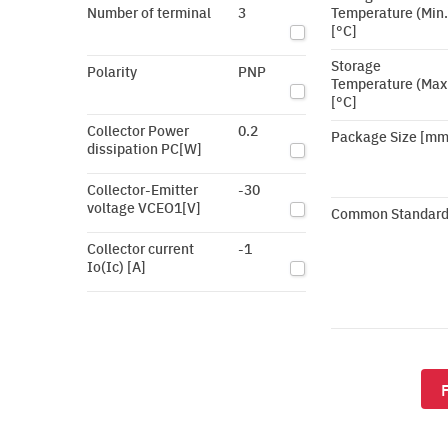
Number of terminal
3
Temperature (Min.
[°C]
Storage
Polarity
PNP
Temperature (Max
[°C]
Collector Power
0.2
Package Size [mm
dissipation PC[W]
Collector-Emitter
-30
voltage VCEO1[V]
Common Standar
Collector current
-1
Io(Ic) [A]