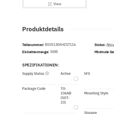
View
Produktdetails
Teilenummer
BSS5130AHZGT116
Status
Akti
|
|
Einheitenmenge
3000
Minimale G
|
SPEZIFIKATIONEN:
Supply Status
Active
hFE
?
Package Code
TO-
236AB
Mounting Style
(SOT-
23)
Storage