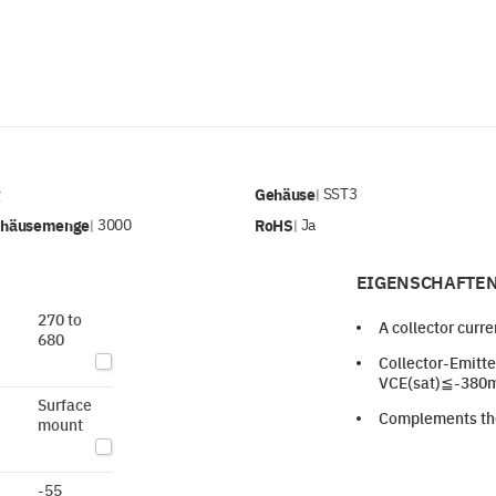
v
Gehäuse
SST3
|
ehäusemenge
3000
RoHS
Ja
|
|
EIGENSCHAFTEN
270 to
A collector curre
680
Collector-Emitter
VCE(sat)≦-380m
Surface
Complements th
mount
-55