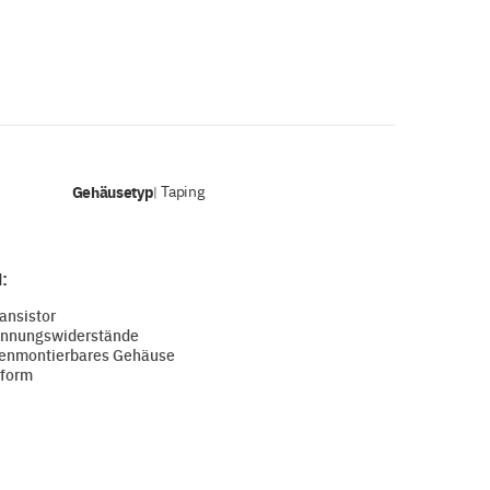
Gehäusetyp
Taping
|
:
ansistor
pannungswiderstände
chenmontierbares Gehäuse
nform