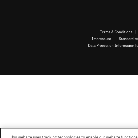
Terms & Conditions
Impressum
Standard te
Data Protection Information f
This website uses tracking technologies to enable our website functional