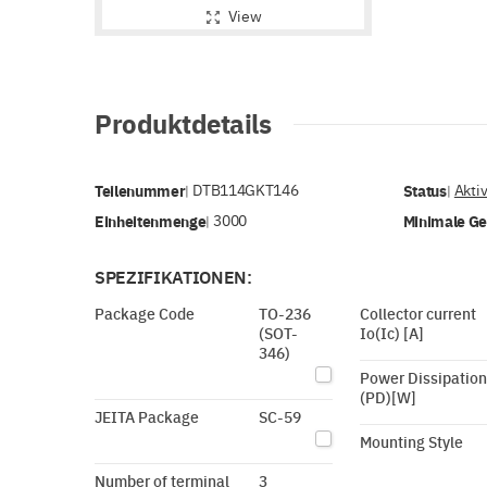
View
Produktdetails
Teilenummer
DTB114GKT146
Status
Akti
|
|
Einheitenmenge
3000
Minimale G
|
SPEZIFIKATIONEN:
Package Code
TO-236
Collector current
(SOT-
Io(Ic) [A]
346)
Power Dissipation
(PD)[W]
JEITA Package
SC-59
Mounting Style
Number of terminal
3