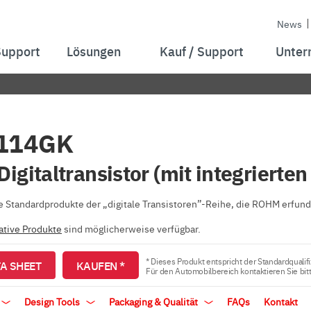
News
Support
Lösungen
Kauf / Support
Unter
114GK
igitaltransistor (mit integrierte
ie Standardprodukte der „digitale Transistoren”-Reihe, die ROHM erfund
ative Produkte
sind möglicherweise verfügbar.
* Dieses Produkt entspricht der Standardqualifi
A SHEET
KAUFEN *
Für den Automobilbereich kontaktieren Sie bit
Design Tools
Packaging & Qualität
FAQs
Kontakt