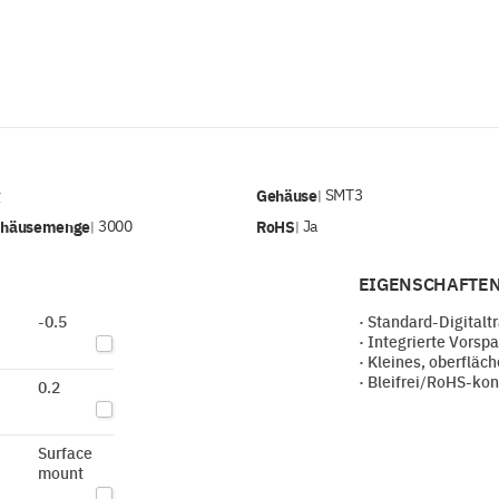
v
Gehäuse
SMT3
|
ehäusemenge
3000
RoHS
Ja
|
|
EIGENSCHAFTEN
-0.5
· Standard-Digitaltr
· Integrierte Vors
· Kleines, oberflä
· Bleifrei/RoHS-ko
0.2
Surface
mount