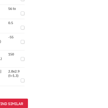
56 to
0.5
-55
)
150
.)
]
2.8x2.9
(t=1.3)
FIND SIMILAR