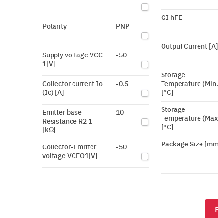
GI hFE
Polarity
PNP
Output Current [A]
Supply voltage VCC
-50
1[V]
Storage
Collector current Io
-0.5
Temperature (Min.
(Ic) [A]
[°C]
Storage
Emitter base
10
Temperature (Max
Resistance R2 1
[°C]
[kΩ]
Package Size [mm
Collector-Emitter
-50
voltage VCEO1[V]