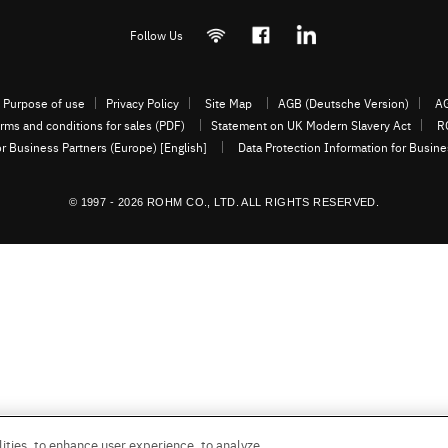
Follow Us
Purpose of use
Privacy Policy
Site Map
AGB (Deutsche Version)
AG
rms and conditions for sales (PDF)
Statement on UK Modern Slavery Act
R
or Business Partners (Europe) [English]
Data Protection Information for Busin
© 1997 - 2026 ROHM CO., LTD. ALL RIGHTS RESERVED.
ities, to enhance user experience, to analyze