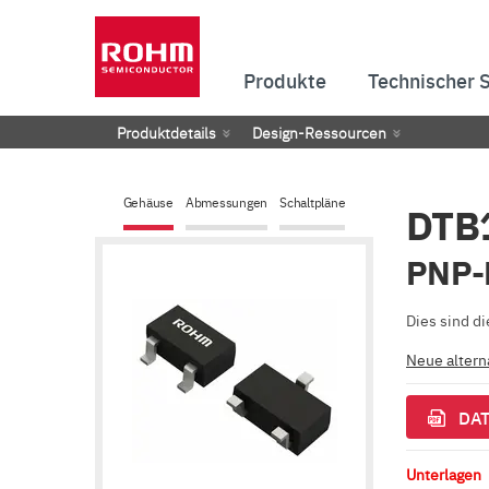
Produkte
Technischer 
Produktdetails
Design-Ressourcen
Gehäuse
Abmessungen
Schaltpläne
DTB
PNP-D
Dies sind d
Neue altern
DAT
Unterlagen