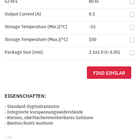
GI hFE
80 to
Output Current [A]
0.1
Storage Temperature (Min.)[°C]
-55
Storage Temperature (Max.)[°C]
150
Package Size [mm]
2.1x2.0 (t=1.05)
FIND SIMILAR
EIGENSCHAFTEN:
· Standard-Digitaltransistor
· Integrierte Vorspannungswiderstände
· Kleines, oberflächenmontierbares Gehäuse
· Bleifrei/RoHS-konform