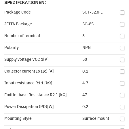
SPEZIFIKATIONEN:
Package Code
SOT-323FL
JEITA Package
SC-85
Number of terminal
3
Polarity
NPN
Supply voltage VCC 1[V]
50
Collector current Io (Ic) [A]
0.1
Input resistance R1 1 [kΩ]
4.7
Emitter base Resistance R2 1 [kΩ]
47
Power Dissipation (PD)[W]
0.2
Mounting Style
Surface mount