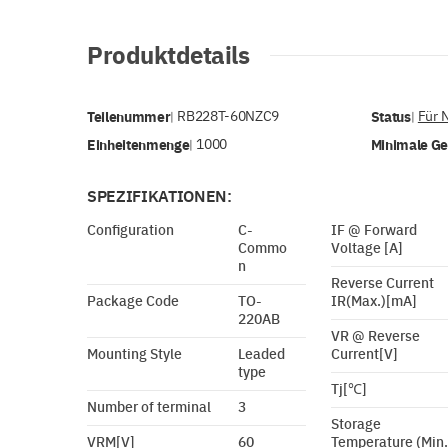
Produktdetails
Teilenummer
RB228T-60NZC9
Status
Für 
|
|
Einheitenmenge
1000
Minimale G
|
SPEZIFIKATIONEN:
Configuration
C-
IF @ Forward
Commo
Voltage [A]
n
Reverse Current
Package Code
TO-
IR(Max.)[mA]
220AB
VR @ Reverse
Mounting Style
Leaded
Current[V]
type
Tj[℃]
Number of terminal
3
Storage
VRM[V]
60
Temperature (Min.