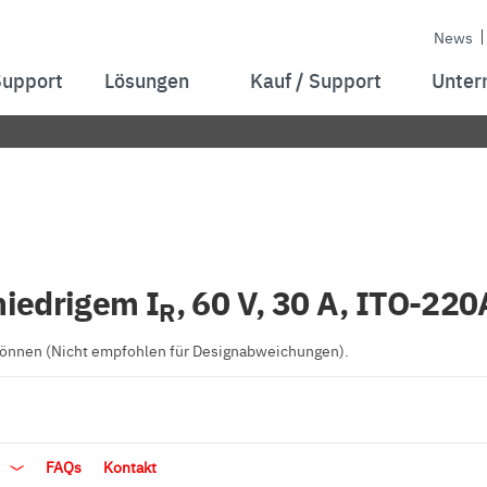
News
Support
Lösungen
Kauf / Support
Unter
niedrigem I
, 60 V, 30 A, ITO-22
R
 können (Nicht empfohlen für Designabweichungen).
t
FAQs
Kontakt