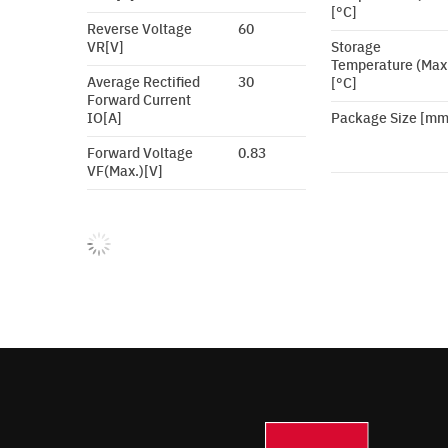
[°C]
Reverse Voltage
60
VR[V]
Storage
Temperature (Max
Average Rectified
30
[°C]
Forward Current
IO[A]
Package Size [mm
Forward Voltage
0.83
VF(Max.)[V]