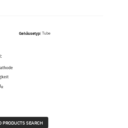
Gehäusetyp
Tube
|
:
kathode
gkeit
I
R
 PRODUCTS SEARCH