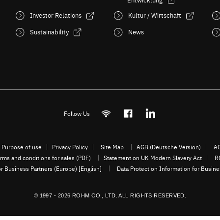
Investor Relations
Kultur / Wirtschaft
Sustainability
News
Follow Us
Purpose of use
Privacy Policy
Site Map
AGB (Deutsche Version)
AG
rms and conditions for sales (PDF)
Statement on UK Modern Slavery Act
R
or Business Partners (Europe) [English]
Data Protection Information for Busin
© 1997 - 2026 ROHM CO., LTD. ALL RIGHTS RESERVED.