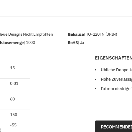
Neue Designs Nicht Empfohlen
Gehäuse
TO-220FN (3PIN)
|
ehäusemenge
1000
RoHS
Ja
|
|
EIGENSCHAFTEN
15
Übliche Doppel
Hohe Zuverlässi
0.01
Extrem niedrige 
60
150
-55
RECOMMENDED
)