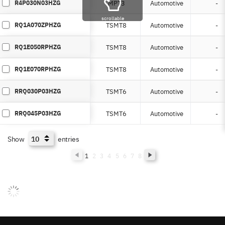
R4P030N03HZG
MPT3
Automotive
-
scrollable
RQ1A070ZPHZG
TSMT8
Automotive
-
RQ1E050RPHZG
TSMT8
Automotive
-
RQ1E070RPHZG
TSMT8
Automotive
-
RRQ030P03HZG
TSMT6
Automotive
-
RRQ045P03HZG
TSMT6
Automotive
-
Show
entries
1
2
3
4
5
6
7
8