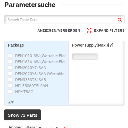
Parametersuche
ANZEIGEN/VERBERGEN
EXPAND FILTERS
Package
Power supply(Max.)[V]
DFN1010-3W (Wettable Flank)
DFN1616-6W (Wettable Flank)
DFN2020Y7LSAA
DFN2020Y8LSAA (Wettable Flank)
DFN3333T8LSAB
HPLF5060T5LSAH
HSMT8AG
MPT3
SMT3
SOP8
Show 73 Parts
SST3
TO-252 (TL)
Applied Filters :
TSMT3
x