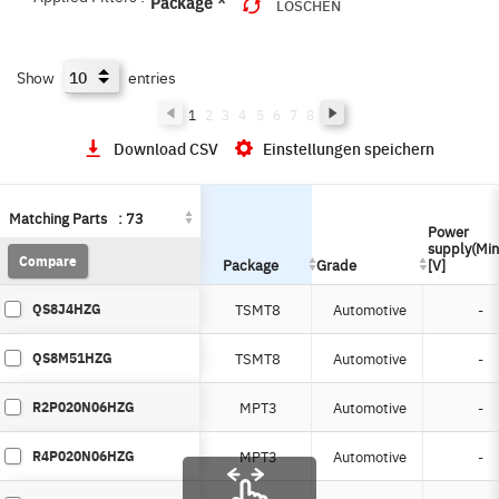
Package
LÖSCHEN
TSMT6
TSMT8
UMT3
Show
entries
UMT6
1
2
3
4
5
6
7
8
Download CSV
Einstellungen speichern
Matching Parts
Matching Parts
:
:
73
73
Power
Power
supply(Min
supply(Min
Compare
Compare
Package
Package
Grade
Grade
[V]
[V]
QS8J4HZG
TSMT8
Automotive
-
QS8M51HZG
TSMT8
Automotive
-
R2P020N06HZG
MPT3
Automotive
-
R4P020N06HZG
MPT3
Automotive
-