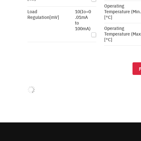
Operating
Load
10(Io=0
Temperature (Min.
Regulation[mV]
.01mA
[°C]
to
Operating
100mA)
Temperature (Max
[°C]