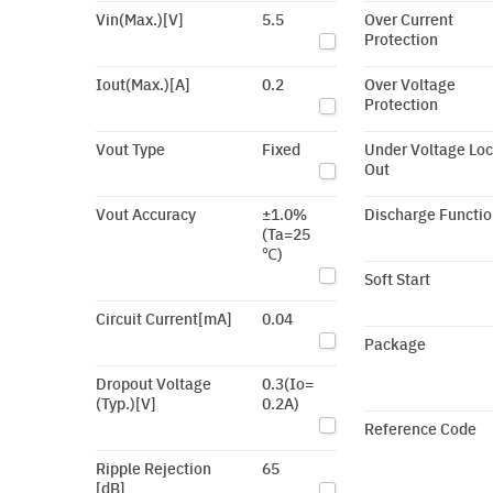
Vin(Max.)[V]
5.5
Over Current
Protection
Iout(Max.)[A]
0.2
Over Voltage
Protection
Vout Type
Fixed
Under Voltage Lo
Out
Vout Accuracy
±1.0%
Discharge Functio
(Ta=25
℃)
Soft Start
Circuit Current[mA]
0.04
Package
Dropout Voltage
0.3(Io=
(Typ.)[V]
0.2A)
Reference Code
Ripple Rejection
65
[dB]