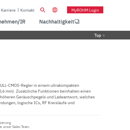
Karriere
Kontakt
MyROHM Login
nehmen/IR
Nachhaltigkeit
Top
-FULL-CMOS-Regler in einem ultrakompakten
6 mm). Zusätzliche Funktionen beinhalten einen
es höheren Geräuschpegels und Ladeantwort, welches
ndungen, logische ICs, RF Kreisläufe und
zierung.
te unser Sales-Team.