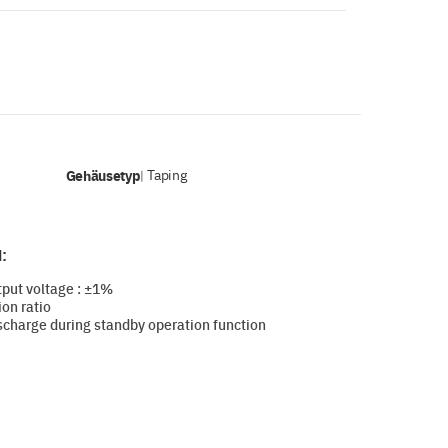
Gehäusetyp
Taping
|
:
put voltage : ±1%
on ratio
scharge during standby operation function