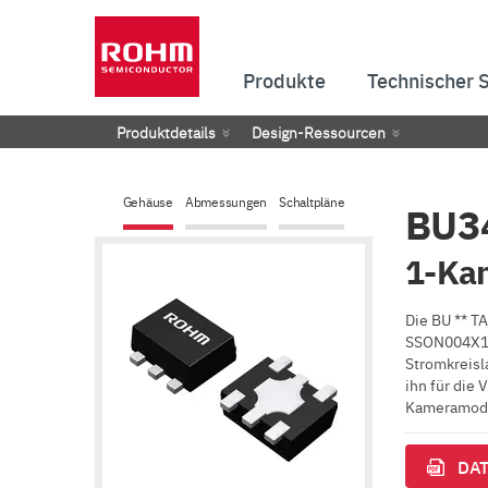
Produkte
Technischer 
Produktdetails
Design-Ressourcen
Gehäuse
Abmessungen
Schaltpläne
BU3
1-Ka
Die BU ** T
SSON004X121
Stromkreisl
ihn für die
Kameramodul
DAT