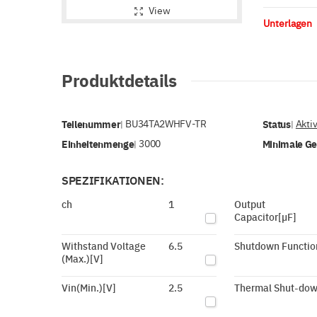
View
Unterlagen
Produktdetails
Teilenummer
BU34TA2WHFV-TR
Status
Akti
|
|
Einheitenmenge
3000
Minimale G
|
SPEZIFIKATIONEN:
ch
1
Output
Capacitor[µF]
Withstand Voltage
6.5
Shutdown Functio
(Max.)[V]
Vin(Min.)[V]
2.5
Thermal Shut-do