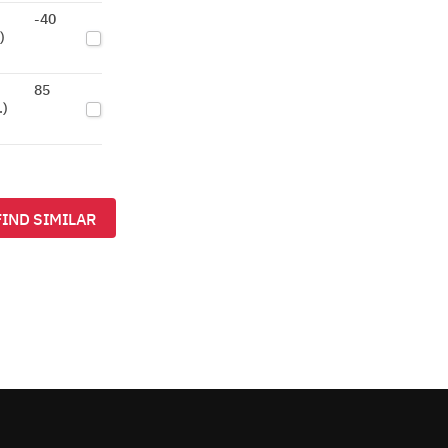
-40
)
85
.)
FIND SIMILAR