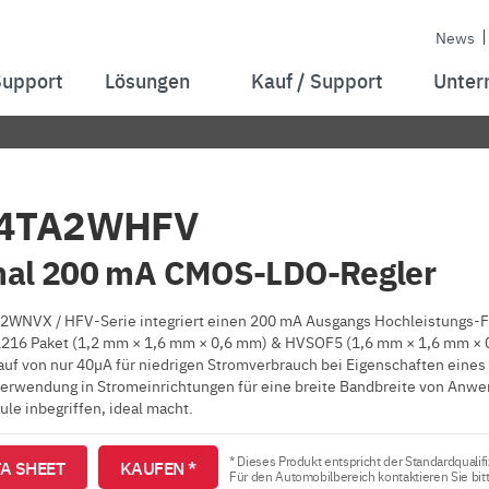
News
Support
Lösungen
Kauf / Support
Unter
4TA2WHFV
nal 200 mA CMOS-LDO-Regler
A2WNVX / HFV-Serie integriert einen 200 mA Ausgangs Hochleistungs
6 Paket (1,2 mm × 1,6 mm × 0,6 mm) & HVSOF5 (1,6 mm × 1,6 mm × 0,
auf von nur 40µA für niedrigen Stromverbrauch bei Eigenschaften ein
 Verwendung in Stromeinrichtungen für eine breite Bandbreite von Anwe
e inbegriffen, ideal macht.
* Dieses Produkt entspricht der Standardqualifi
A SHEET
KAUFEN *
Für den Automobilbereich kontaktieren Sie bit