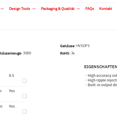
Design Tools
Packaging & Qualität
FAQs
Kontakt
v
Gehäuse
HVSOF5
|
ehäusemenge
3000
RoHS
Ja
|
|
EIGENSCHAFTEN
0.5
・High accuracy out
・High ripple rejecti
・Built-in output di
n
Yes
wn
Yes