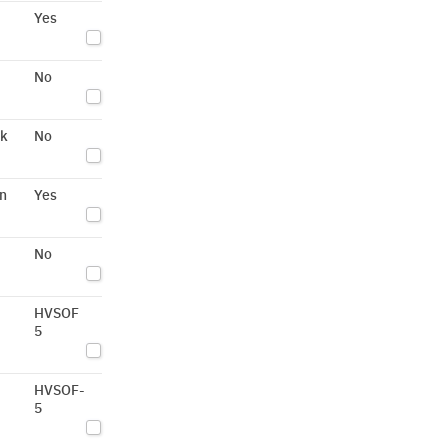
Yes
No
ck
No
n
Yes
No
HVSOF
5
HVSOF-
5