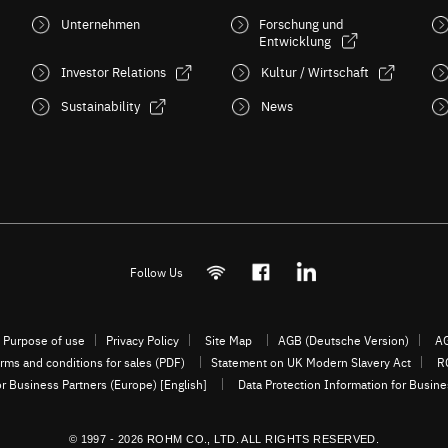
Unternehmen
Forschung und
Entwicklung
Investor Relations
Kultur / Wirtschaft
Sustainability
News
Follow Us
Purpose of use
Privacy Policy
Site Map
AGB (Deutsche Version)
AG
rms and conditions for sales (PDF)
Statement on UK Modern Slavery Act
R
or Business Partners (Europe) [English]
Data Protection Information for Busin
© 1997 - 2026 ROHM CO., LTD. ALL RIGHTS RESERVED.