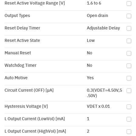
Reset Active Voltage Range [V]
1.6 to 6
Output Types
Open drain
Reset Delay Timer
Adjustable Delay
Reset Active State
Low
Manual Reset
No
Watchdog Timer
No
Auto Motive
Yes
Circuit Current (OFF) [µA]
0.3(VDET=4.50V,5
.50V)
Hysteresis Voltage [V]
VDET x 0.01
L Output Current (LowVol) [mA]
1
L Output Current (HighVol) [mA]
2