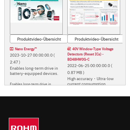
Produktvideo-Übersicht
Produktvideo-Übersicht
Nano Energy™
40V Window-Type Voltage
Detectors (Reset ICs) -
2023-10-27 00:00:00.0
(
BD48HW0G-C
2:47 )
2022-06-25 00:00:00.0
(
Enables long-term drive in
0.87 MB )
battery-equipped devices.
High accuracy・Ultra-low
current consumption
Enables long-term drive in
battery-equipped devices.
High accuracy・Ultra-low current
consumption
ROHM'S INNOVATIVE 'NANO' POWER SUPPLY
TECHNOLOGIES