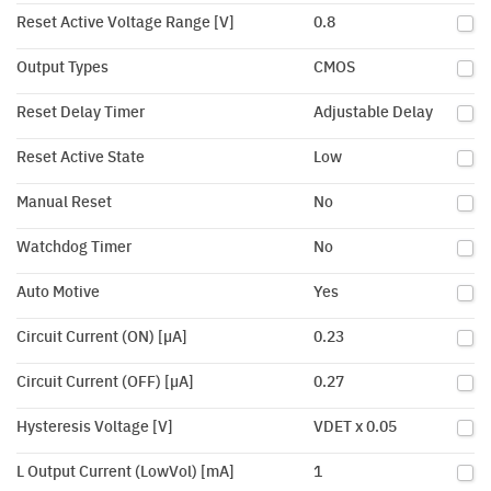
Reset Active Voltage Range [V]
0.8
Output Types
CMOS
Reset Delay Timer
Adjustable Delay
Reset Active State
Low
Manual Reset
No
Watchdog Timer
No
Auto Motive
Yes
Circuit Current (ON) [µA]
0.23
Circuit Current (OFF) [µA]
0.27
Hysteresis Voltage [V]
VDET x 0.05
L Output Current (LowVol) [mA]
1