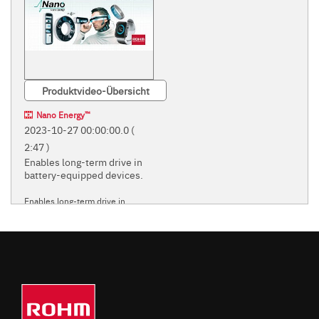
Produktvideo-Übersicht
Nano Energy™
2023-10-27 00:00:00.0
(
2:47 )
Enables long-term drive in
battery-equipped devices.
Enables long-term drive in
battery-equipped devices.
ROHM'S INNOVATIVE
'NANO' POWER SUPPLY
TECHNOLOGIES