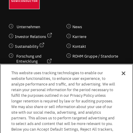
Unternehmen
News
Investor Relations
Karriere
Sustainability
Kontakt
Forschung und
ROHM Gruppe / Standorte
Entwicklung
Kultur / Wirtschaft
This website uses tracking technologies to enable our
website functionalities, to enhance user experience, to
analyze performance and traffic, and for advertising. We will
retain your personal information for the period necessary to
Follow Us
fulfill the purposes outlined in our Privacy Policy unless
longer retention is required by law or for auditing purposes.
We may also share or sell information about your use of our
site with our social media, advertising, and analytics
partners. This allows us to perform targeted advertising and
to select ads and content that will be more relevant to you.
Terms & Conditions
Purpose of use
Privacy Policy
Site Map
Below you can Accept Default Settings, Reject All trackers,
AGB (Deutsche Version)
AGB (Englische Version)