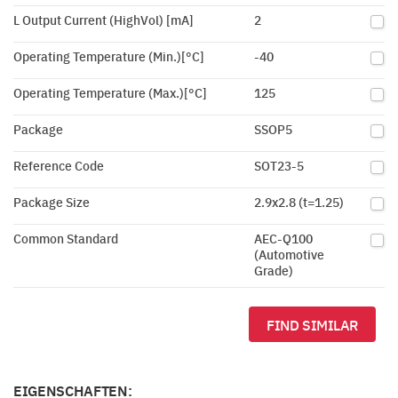
L Output Current (HighVol) [mA]
2
Operating Temperature (Min.)[°C]
-40
Operating Temperature (Max.)[°C]
125
Package
SSOP5
Reference Code
SOT23-5
Package Size
2.9x2.8 (t=1.25)
Common Standard
AEC-Q100
(Automotive
Grade)
FIND SIMILAR
EIGENSCHAFTEN: