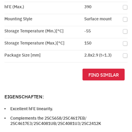
hFE (Max.)
390
Mounting Style
Surface mount
Storage Temperature (Min.)[°C]
-55
Storage Temperature (Max.)[°C]
150
Package Size [mm]
2.8x2.9 (t=1.3)
FIND SIMILAR
EIGENSCHAFTEN:
Excellent hFE linearity.
Complements the 2SC5658/2SC4617EB/
2SC4617E3/2SC4081UB/2SC4081U3/2SC2412K