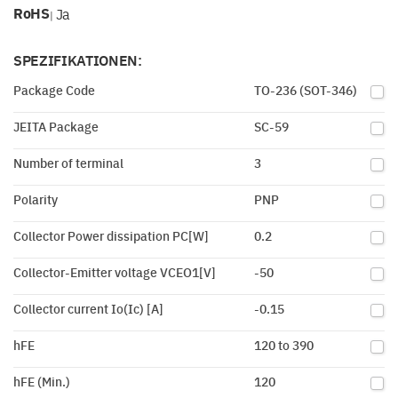
RoHS
Ja
|
SPEZIFIKATIONEN:
Package Code
TO-236 (SOT-346)
JEITA Package
SC-59
Number of terminal
3
Polarity
PNP
Collector Power dissipation PC[W]
0.2
Collector-Emitter voltage VCEO1[V]
-50
Collector current Io(Ic) [A]
-0.15
hFE
120 to 390
hFE (Min.)
120