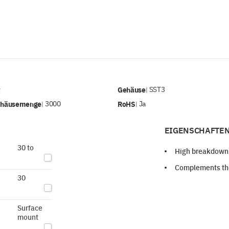
v
Gehäuse
SST3
|
ehäusemenge
3000
RoHS
Ja
|
|
EIGENSCHAFTEN
30 to
High breakdown 
Complements th
30
Surface
mount