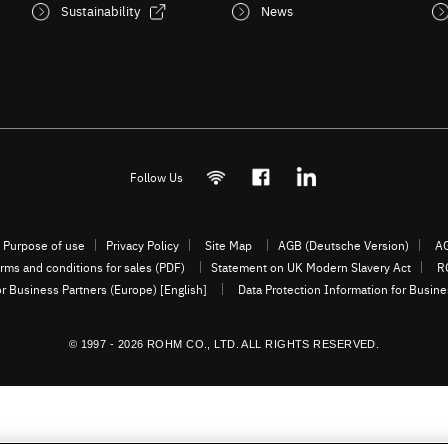
Sustainability
News
Follow Us
Purpose of use
Privacy Policy
Site Map
AGB (Deutsche Version)
AG
rms and conditions for sales (PDF)
Statement on UK Modern Slavery Act
R
or Business Partners (Europe) [English]
Data Protection Information for Busin
© 1997 - 2026 ROHM CO., LTD. ALL RIGHTS RESERVED.