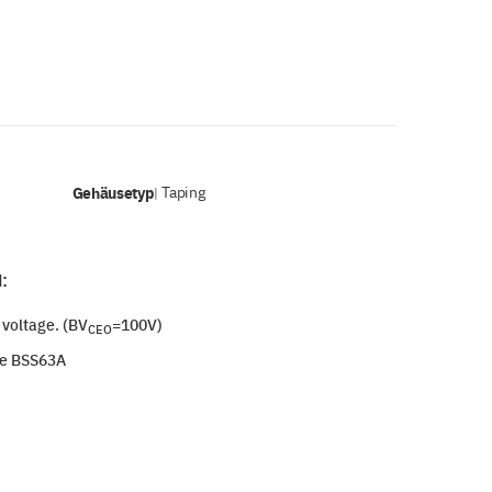
Gehäusetyp
Taping
|
:
voltage. (BV
=100V)
CEO
e BSS63A