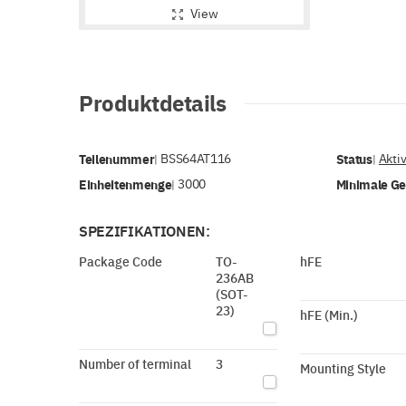
View
Produktdetails
Teilenummer
BSS64AT116
Status
Akti
|
|
Einheitenmenge
3000
Minimale G
|
SPEZIFIKATIONEN:
Package Code
TO-
hFE
236AB
(SOT-
23)
hFE (Min.)
Number of terminal
3
Mounting Style