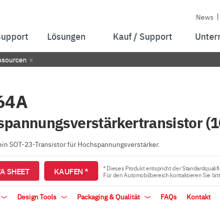
News
Support
Lösungen
Kauf / Support
Unter
ssourcen
64A
pannungsverstärkertransistor (
ein SOT-23-Transistor für Hochspannungsverstärker.
* Dieses Produkt entspricht der Standardqualifi
A SHEET
KAUFEN *
Für den Automobilbereich kontaktieren Sie bit
Design Tools
Packaging & Qualität
FAQs
Kontakt