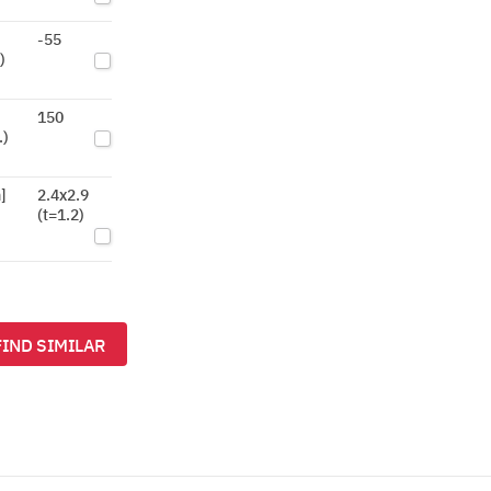
-55
)
150
.)
]
2.4x2.9
(t=1.2)
FIND SIMILAR