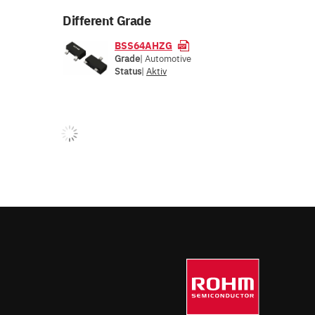
Different Grade
BSS64AHZG
Grade
| Automotive
Status
|
Aktiv