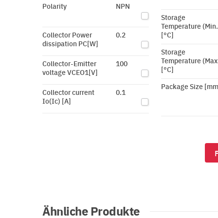
Polarity
NPN
Storage
Temperature (Min.
Collector Power
0.2
[°C]
dissipation PC[W]
Storage
Temperature (Max
Collector-Emitter
100
[°C]
voltage VCEO1[V]
Package Size [mm
Collector current
0.1
Io(Ic) [A]
Ähnliche Produkte