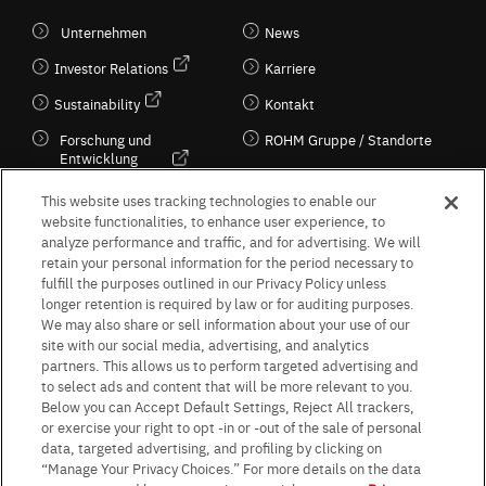
Unternehmen
News
Investor Relations
Karriere
Sustainability
Kontakt
Forschung und
ROHM Gruppe / Standorte
Entwicklung
Kultur / Wirtschaft
This website uses tracking technologies to enable our
website functionalities, to enhance user experience, to
analyze performance and traffic, and for advertising. We will
retain your personal information for the period necessary to
Follow Us
fulfill the purposes outlined in our Privacy Policy unless
longer retention is required by law or for auditing purposes.
We may also share or sell information about your use of our
site with our social media, advertising, and analytics
partners. This allows us to perform targeted advertising and
to select ads and content that will be more relevant to you.
Terms & Conditions
Purpose of use
Privacy Policy
Site Map
Below you can Accept Default Settings, Reject All trackers,
AGB (Deutsche Version)
AGB (Englische Version)
or exercise your right to opt -in or -out of the sale of personal
Impressum
Standard terms and conditions for sales (PDF)
data, targeted advertising, and profiling by clicking on
Statement on UK Modern Slavery Act
ROHM UK Group Tax Strategy
“Manage Your Privacy Choices.” For more details on the data