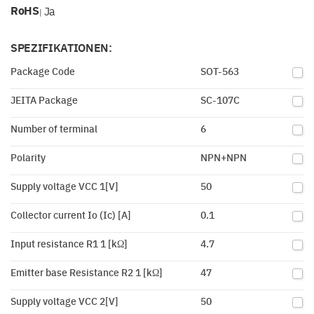
RoHS
Ja
|
SPEZIFIKATIONEN:
Package Code
SOT-563
JEITA Package
SC-107C
Number of terminal
6
Polarity
NPN+NPN
Supply voltage VCC 1[V]
50
Collector current Io (Ic) [A]
0.1
Input resistance R1 1 [kΩ]
4.7
Emitter base Resistance R2 1 [kΩ]
47
Supply voltage VCC 2[V]
50