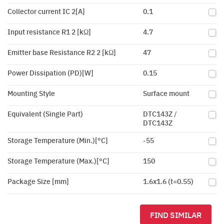
Collector current IC 2[A]
0.1
Input resistance R1 2 [kΩ]
4.7
Emitter base Resistance R2 2 [kΩ]
47
Power Dissipation (PD)[W]
0.15
Mounting Style
Surface mount
Equivalent (Single Part)
DTC143Z /
DTC143Z
Storage Temperature (Min.)[°C]
-55
Storage Temperature (Max.)[°C]
150
Package Size [mm]
1.6x1.6 (t=0.55)
FIND SIMILAR