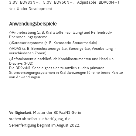
3.3V=BD9
33
N～、5.0V=BD9
50
N～、Adjustable=BD9
00
N～)
☆：Under Development
Anwendungsbeispiele
◇Antriebsstrang (z. B. Kraftstoffeinspritzung) und Reifendruck-
Überwachungssysteme
◇Karosseriesysteme (z. B. Karosserie-Steuermodule)
◇ADAS (z. B. Bereichssteuergeräte, Steuergeräte, Verarbeitung in
verschiedenen Zonen)
◇Infotainment einschließlich Kombiinstrumenten und Head-up-
Displays (HUD)
Die BD9xxN1-Serie eignet sich zusätzlich zu den primären
Stromversorgungssystemen in Kraftfahrzeugen für eine breite Palette
von Anwendungen.
: Muster der BD9xxN1-Serie
Verfügbarkeit
stehen ab sofort zur Verfügung, die
Serienfertigung beginnt im August 2022.