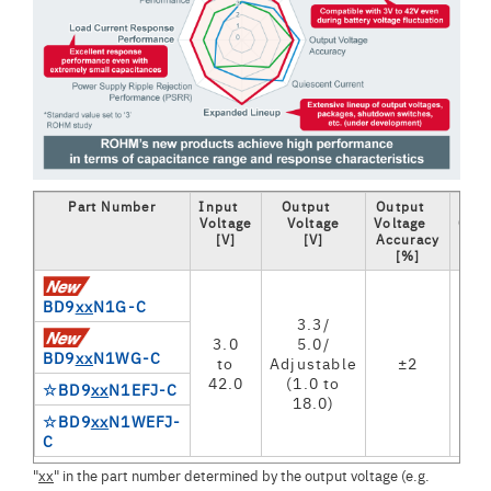
Part Number
Input
Output
Output
Out
Voltage
Voltage
Voltage
Curr
[V]
[V]
Accuracy
(Ma
[%]
[m
BD9
xx
N1G-C
3.3/
3.0
5.0/
BD9
xx
N1WG-C
to
Adjustable
±2
15
42.0
(1.0 to
☆BD9
xx
N1EFJ-C
18.0)
☆BD9
xx
N1WEFJ-
C
"
xx
" in the part number determined by the output voltage (e.g.