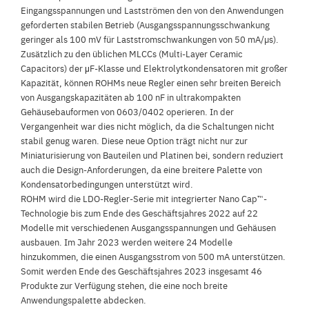
Eingangsspannungen und Lastströmen den von den Anwendungen
geforderten stabilen Betrieb (Ausgangsspannungsschwankung
geringer als 100 mV für Laststromschwankungen von 50 mA/µs).
Zusätzlich zu den üblichen MLCCs (Multi-Layer Ceramic
Capacitors) der μF-Klasse und Elektrolytkondensatoren mit großer
Kapazität, können ROHMs neue Regler einen sehr breiten Bereich
von Ausgangskapazitäten ab 100 nF in ultrakompakten
Gehäusebauformen von 0603/0402 operieren. In der
Vergangenheit war dies nicht möglich, da die Schaltungen nicht
stabil genug waren. Diese neue Option trägt nicht nur zur
Miniaturisierung von Bauteilen und Platinen bei, sondern reduziert
auch die Design-Anforderungen, da eine breitere Palette von
Kondensatorbedingungen unterstützt wird.
ROHM wird die LDO-Regler-Serie mit integrierter Nano Cap™-
Technologie bis zum Ende des Geschäftsjahres 2022 auf 22
Modelle mit verschiedenen Ausgangsspannungen und Gehäusen
ausbauen. Im Jahr 2023 werden weitere 24 Modelle
hinzukommen, die einen Ausgangsstrom von 500 mA unterstützen.
Somit werden Ende des Geschäftsjahres 2023 insgesamt 46
Produkte zur Verfügung stehen, die eine noch breite
Anwendungspalette abdecken.