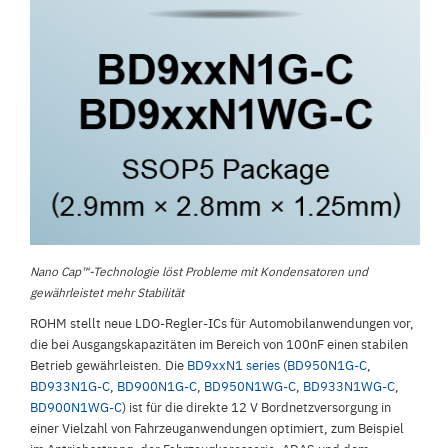
Nano Cap™-Technologie löst Probleme mit Kondensatoren und
gewährleistet mehr Stabilität
ROHM stellt neue LDO-Regler-ICs für Automobilanwendungen vor,
die bei Ausgangskapazitäten im Bereich von 100nF einen stabilen
Betrieb gewährleisten. Die
BD9xxN1 series
(
BD950N1G-C
,
BD933N1G-C
,
BD900N1G-C
,
BD950N1WG-C
,
BD933N1WG-C
,
BD900N1WG-C
) ist für die direkte 12 V Bordnetzversorgung in
einer Vielzahl von Fahrzeuganwendungen optimiert, zum Beispiel