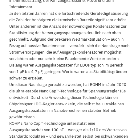
im Antriebsstrang, der Fahrzeugkarosserie, ADAS und dem
Infotainment.
In den letzten Jahren hat die fortschreitende Gerätedigitalisierung
die Zahl der benötigten elektronischen Bauteile signifikant erhöht.
Unter anderem ist die Anzahl der notwendigen Kondensatoren zur
Stabilisierung der Versorgungsspannungen deutlich nach oben
geschnellt. Aufgrund der prekären Weltmarktsituation – auch in
Bezug auf passive Bauelemente – verstärkt sich die Nachfrage nach
Stromversorgungen, die auf Ausgangskondensatoren möglichst
verzichten oder nur sehr kleine Bauelemente Werte erfordern.
Bislang waren Ausgangskapazitäten für LDOs typisch im Bereich
von 1 µF bis 4,7 µF, geringere Werte waren aus Stabilitätsgründen
schwer zu erzielen.
Um dieser Nachfrage gerecht zu werden, hat ROHM im Jahr 2020
die ultra-stabile Nano Cap™-Technologie für Spannungsregler ICs
entwickelt. Durch die Anwendung dieser Technologie können
Chipdesigner LDO-Regler entwickeln, die selbst bei ultrakleinen
Ausgangskapazitäten im Nanobereich einen stabilen Betrieb
gewährleisten.
ROHMs Nano Cap™-Technologie unterstützt eine
Ausgangskapazität von 100 nF – weniger als 1/10 des Wertes von
Standardprodukten – und gewährleistet selbst bei schwankenden