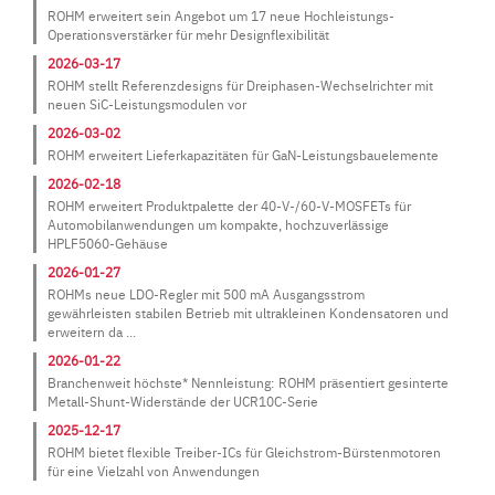
ROHM erweitert sein Angebot um 17 neue Hochleistungs-
Operationsverstärker für mehr Designflexibilität
2026-03-17
ROHM stellt Referenzdesigns für Dreiphasen-Wechselrichter mit
neuen SiC-Leistungsmodulen vor
2026-03-02
ROHM erweitert Lieferkapazitäten für GaN-Leistungsbauelemente
2026-02-18
ROHM erweitert Produktpalette der 40-V-/60-V-MOSFETs für
Automobilanwendungen um kompakte, hochzuverlässige
HPLF5060-Gehäuse
2026-01-27
ROHMs neue LDO-Regler mit 500 mA Ausgangsstrom
gewährleisten stabilen Betrieb mit ultrakleinen Kondensatoren und
erweitern da ...
2026-01-22
Branchenweit höchste* Nennleistung: ROHM präsentiert gesinterte
Metall-Shunt-Widerstände der UCR10C-Serie
2025-12-17
ROHM bietet flexible Treiber-ICs für Gleichstrom-Bürstenmotoren
für eine Vielzahl von Anwendungen