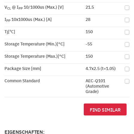
V
@ I
10/1000us (Max.) [V]
21.5
CL
PP
I
10x1000us (Max.) [A]
28
PP
Tj[℃]
150
Storage Temperature (Min.)[°C]
-55
Storage Temperature (Max.)[°C]
150
Package Size [mm]
4.7x2.5 (t=1.05)
Common Standard
AEC-Q101
(Automotive
Grade)
FIND SIMILAR
EIGENSCHAFTEN: