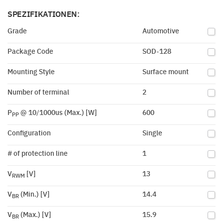
SPEZIFIKATIONEN:
Grade
Automotive
Package Code
SOD-128
Mounting Style
Surface mount
Number of terminal
2
P
@ 10/1000us (Max.) [W]
600
PP
Configuration
Single
# of protection line
1
V
[V]
13
RWM
V
(Min.) [V]
14.4
BR
V
(Max.) [V]
15.9
BR