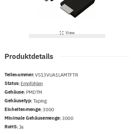
View
Produktdetails
Teilenummer
VS13VUA1LAMTFTR
|
Status
Empfohlen
|
Gehäuse
PMDTM
|
Gehäusetyp
Taping
|
Einheitenmenge
3000
|
Minimale Gehäusemenge
3000
|
RoHS
Ja
|