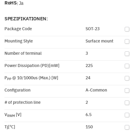
RoHS
Ja
|
SPEZIFIKATIONEN:
Package Code
SOT-23
Mounting Style
Surface mount
Number of terminal
3
Power Dissipation (PD)[mW]
225
P
@ 10/1000us (Max.) [W]
24
PP
Configuration
A-Common
# of protection line
2
V
[V]
6.5
RWM
Tj[℃]
150