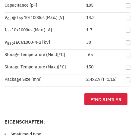
Capacitance [pF]
105
V
@ I
10/1000us (Max.) [V]
14.2
CL
PP
I
10x1000us (Max.) [A]
1.7
PP
V
IEC61000-4-2 [kV]
30
ESD
Storage Temperature (Min.)[°C]
-65
Storage Temperature (Max.)[°C]
150
Package Size [mm]
2.4x2.9 (t=1.15)
FIND SIMILAR
EIGENSCHAFTEN:
Small mold type