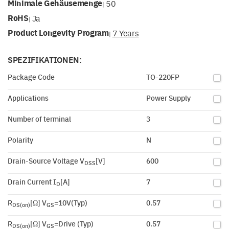
Minimale Gehäusemenge
50
|
RoHS
Ja
|
Product Longevity Program
7 Years
|
SPEZIFIKATIONEN:
Package Code
TO-220FP
Applications
Power Supply
Number of terminal
3
Polarity
N
Drain-Source Voltage V
[V]
600
DSS
Drain Current I
[A]
7
D
R
[Ω] V
=10V(Typ)
0.57
DS(on)
GS
R
[Ω] V
=Drive (Typ)
0.57
DS(on)
GS