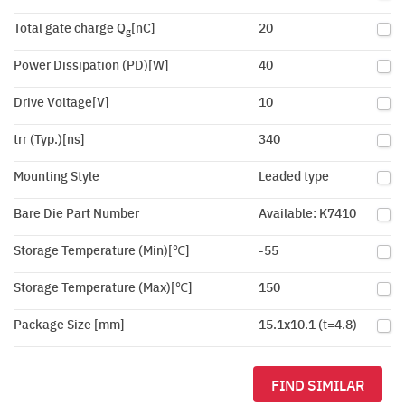
Total gate charge Q
[nC]
20
g
Power Dissipation (PD)[W]
40
Drive Voltage[V]
10
trr (Typ.)[ns]
340
Mounting Style
Leaded type
Bare Die Part Number
Available: K7410
Storage Temperature (Min)[℃]
-55
Storage Temperature (Max)[℃]
150
Package Size [mm]
15.1x10.1 (t=4.8)
FIND SIMILAR