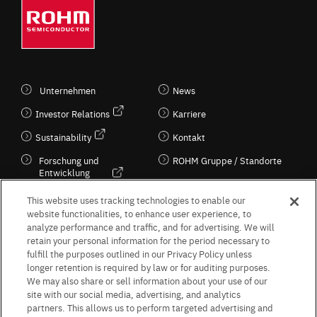
Unternehmen
News
Investor Relations
Karriere
Sustainability
Kontakt
Forschung und
ROHM Gruppe / Standorte
Entwicklung
Kultur / Wirtschaft
This website uses tracking technologies to enable our
website functionalities, to enhance user experience, to
analyze performance and traffic, and for advertising. We will
retain your personal information for the period necessary to
Follow Us
fulfill the purposes outlined in our Privacy Policy unless
longer retention is required by law or for auditing purposes.
We may also share or sell information about your use of our
site with our social media, advertising, and analytics
partners. This allows us to perform targeted advertising and