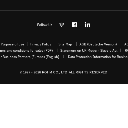
Follow Us
Purpose of use
Privacy Policy
Site Map
AGB (Deutsche Version)
AG
rms and conditions for sales (PDF)
Statement on UK Modern Slavery Act
R
or Business Partners (Europe) [English]
Data Protection Information for Busin
© 1997 - 2026 ROHM CO., LTD. ALL RIGHTS RESERVED.