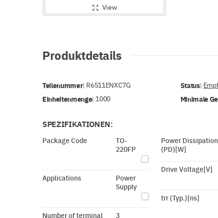
View
Produktdetails
Teilenummer
R6511ENXC7G
Status
Empf
|
|
Einheitenmenge
1000
Minimale G
|
SPEZIFIKATIONEN:
Package Code
TO-
Power Dissipation
220FP
(PD)[W]
Drive Voltage[V]
Applications
Power
Supply
trr (Typ.)[ns]
Number of terminal
3