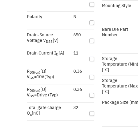
Mounting Style
Polarity
N
Bare Die Part
Drain-Source
650
Number
Voltage V
[V]
DSS
Drain Current I
[A]
11
D
Storage
Temperature (Min
[℃]
R
[Ω]
0.36
DS(on)
V
=10V(Typ)
GS
Storage
Temperature (Max
R
[Ω]
0.36
DS(on)
[℃]
V
=Drive (Typ)
GS
Package Size [mm
Total gate charge
32
Q
[nC]
g