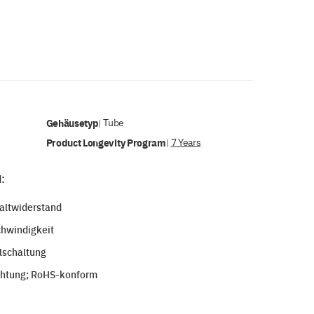
Gehäusetyp
Tube
|
Product Longevity Program
7 Years
|
:
haltwiderstand
hwindigkeit
lschaltung
chtung; RoHS-konform