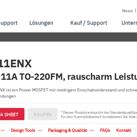
News
Support
Lösungen
Kauf / Support
Unter
11ENX
 11A TO-220FM, rauscharm Leis
X ist ein Power MOSFET mit niedrigem Einschaltwiderstand und schnel
ndungen.
* Dieses Produkt entspricht der Standardqualifizi
A SHEET
KAUFEN
Für den Automobilbereich kontaktieren Sie bitte
Design Tools
Packaging & Qualität
FAQs
Kontakt