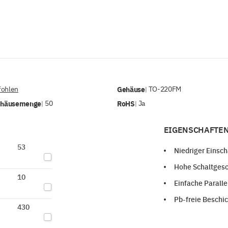
ohlen
Gehäuse
TO-220FM
|
ehäusemenge
50
RoHS
Ja
|
|
EIGENSCHAFTEN
53
Niedriger Einsc
Hohe Schaltgesc
10
Einfache Paralle
Pb-freie Beschi
430