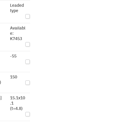
Leaded
type
Availabl
e:
K7453
-55
)
150
)
]
15.1x10
.1
(t=4.8)