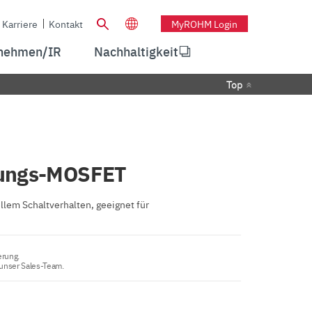
Karriere
Kontakt
MyROHM Login
nehmen/IR
Nachhaltigkeit
Top
tungs-MOSFET
lem Schaltverhalten, geeignet für
erung.
 unser Sales-Team.