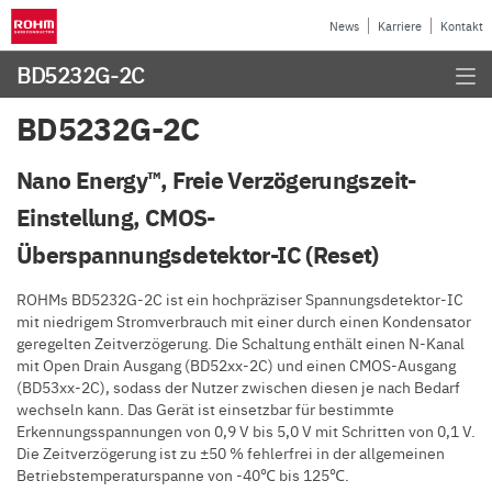
News
Karriere
Kontakt
BD5232G-2C
BD5232G-2C
Nano Energy™, Freie Verzögerungszeit-
Einstellung, CMOS-
Überspannungsdetektor-IC (Reset)
ROHMs BD5232G-2C ist ein hochpräziser Spannungsdetektor-IC
mit niedrigem Stromverbrauch mit einer durch einen Kondensator
geregelten Zeitverzögerung. Die Schaltung enthält einen N-Kanal
mit Open Drain Ausgang (BD52xx-2C) und einen CMOS-Ausgang
(BD53xx-2C), sodass der Nutzer zwischen diesen je nach Bedarf
wechseln kann. Das Gerät ist einsetzbar für bestimmte
Erkennungsspannungen von 0,9 V bis 5,0 V mit Schritten von 0,1 V.
Die Zeitverzögerung ist zu ±50 % fehlerfrei in der allgemeinen
Betriebstemperaturspanne von -40℃ bis 125℃.