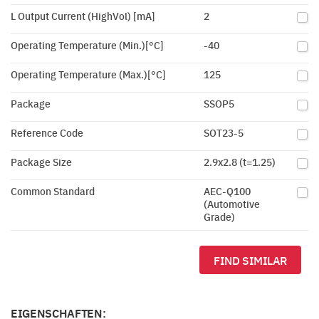
L Output Current (HighVol) [mA]
2
Operating Temperature (Min.)[°C]
-40
Operating Temperature (Max.)[°C]
125
Package
SSOP5
Reference Code
SOT23-5
Package Size
2.9x2.8 (t=1.25)
Common Standard
AEC-Q100
(Automotive
Grade)
FIND SIMILAR
EIGENSCHAFTEN: