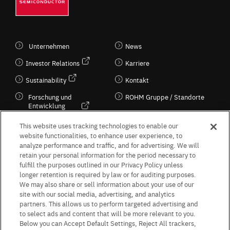
Unternehmen
News
Investor Relations
Karriere
Sustainability
Kontakt
Forschung und
ROHM Gruppe / Standorte
Entwicklung
Kultur / Wirtschaft
This website uses tracking technologies to enable our
website functionalities, to enhance user experience, to
analyze performance and traffic, and for advertising. We will
retain your personal information for the period necessary to
Follow Us
fulfill the purposes outlined in our Privacy Policy unless
longer retention is required by law or for auditing purposes.
We may also share or sell information about your use of our
site with our social media, advertising, and analytics
partners. This allows us to perform targeted advertising and
to select ads and content that will be more relevant to you.
Terms & Conditions
Purpose of use
Privacy Policy
Site Map
Below you can Accept Default Settings, Reject All trackers,
AGB (Deutsche Version)
AGB (Englische Version)