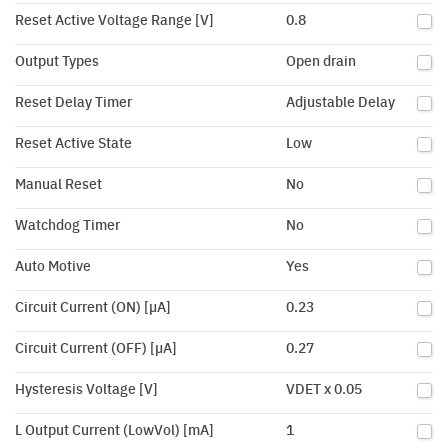
Reset Active Voltage Range [V]
0.8
Output Types
Open drain
Reset Delay Timer
Adjustable Delay
Reset Active State
Low
Manual Reset
No
Watchdog Timer
No
Auto Motive
Yes
Circuit Current (ON) [µA]
0.23
Circuit Current (OFF) [µA]
0.27
Hysteresis Voltage [V]
VDET x 0.05
L Output Current (LowVol) [mA]
1