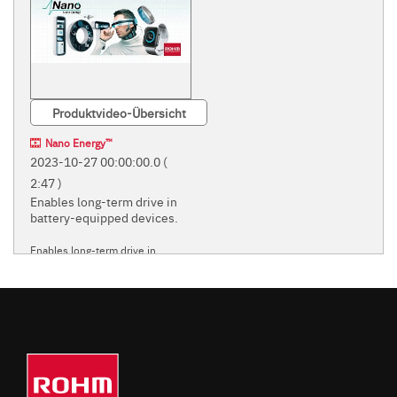
Produktvideo-Übersicht
Nano Energy™
2023-10-27 00:00:00.0
(
2:47 )
Enables long-term drive in
battery-equipped devices.
Enables long-term drive in
battery-equipped devices.
ROHM'S INNOVATIVE
'NANO' POWER SUPPLY
TECHNOLOGIES