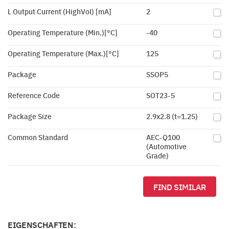
L Output Current (HighVol) [mA]
2
Operating Temperature (Min.)[°C]
-40
Operating Temperature (Max.)[°C]
125
Package
SSOP5
Reference Code
SOT23-5
Package Size
2.9x2.8 (t=1.25)
Common Standard
AEC-Q100
(Automotive
Grade)
FIND SIMILAR
EIGENSCHAFTEN: