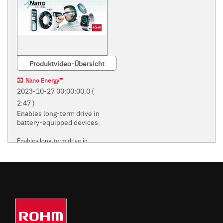
Produktvideo-Übersicht
Nano Energy™
2023-10-27 00:00:00.0
(
2:47 )
Enables long-term drive in
battery-equipped devices.
Enables long-term drive in
battery-equipped devices.
ROHM'S INNOVATIVE
'NANO' POWER SUPPLY
TECHNOLOGIES