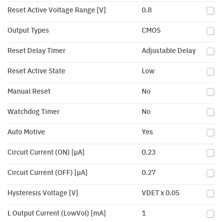
Reset Active Voltage Range [V]
0.8
Output Types
CMOS
Reset Delay Timer
Adjustable Delay
Reset Active State
Low
Manual Reset
No
Watchdog Timer
No
Auto Motive
Yes
Circuit Current (ON) [µA]
0.23
Circuit Current (OFF) [µA]
0.27
Hysteresis Voltage [V]
VDET x 0.05
L Output Current (LowVol) [mA]
1