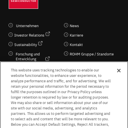
Unternehmen
News
Investor Relations
Karriere
Sustainability
Kontakt
Forschung und
ROHM Gruppe / Standorte
Entwicklung
Kultur / Wirtschaft
This website uses tracking technologies to enable our
website functionalities, to enhance user experience, to
analyze performance and traffic, and for advertising. We will
retain your personal information for the period necessary to
Follow Us
fulfill the purposes outlined in our Privacy Policy unless
longer retention is required by law or for auditing purposes.
We may also share or sell information about your use of our
site with our social media, advertising, and analytics
partners. This allows us to perform targeted advertising and
to select ads and content that will be more relevant to you.
Terms & Conditions
Purpose of use
Privacy Policy
Site Map
Below you can Accept Default Settings, Reject All trackers,
AGB (Deutsche Version)
AGB (Englische Version)