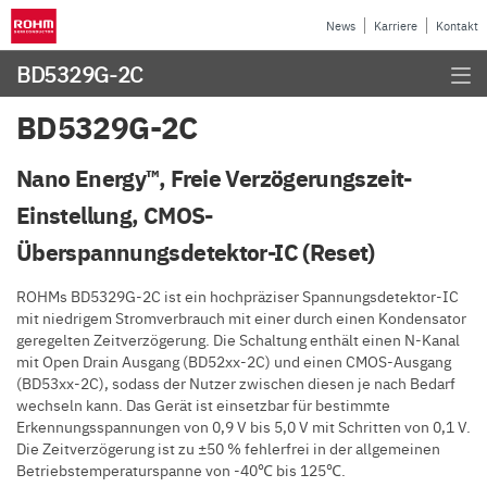
News
Karriere
Kontakt
BD5329G-2C
BD5329G-2C
Nano Energy™, Freie Verzögerungszeit-
Einstellung, CMOS-
Überspannungsdetektor-IC (Reset)
ROHMs BD5329G-2C ist ein hochpräziser Spannungsdetektor-IC
mit niedrigem Stromverbrauch mit einer durch einen Kondensator
geregelten Zeitverzögerung. Die Schaltung enthält einen N-Kanal
mit Open Drain Ausgang (BD52xx-2C) und einen CMOS-Ausgang
(BD53xx-2C), sodass der Nutzer zwischen diesen je nach Bedarf
wechseln kann. Das Gerät ist einsetzbar für bestimmte
Erkennungsspannungen von 0,9 V bis 5,0 V mit Schritten von 0,1 V.
Die Zeitverzögerung ist zu ±50 % fehlerfrei in der allgemeinen
Betriebstemperaturspanne von -40℃ bis 125℃.