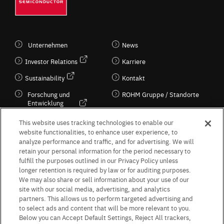
Unternehmen
News
Investor Relations
Karriere
Sustainability
Kontakt
Forschung und
ROHM Gruppe / Standorte
Entwicklung
Kultur / Wirtschaft
This website uses tracking technologies to enable our
website functionalities, to enhance user experience, to
analyze performance and traffic, and for advertising. We will
retain your personal information for the period necessary to
Follow Us
fulfill the purposes outlined in our Privacy Policy unless
longer retention is required by law or for auditing purposes.
We may also share or sell information about your use of our
site with our social media, advertising, and analytics
partners. This allows us to perform targeted advertising and
to select ads and content that will be more relevant to you.
Terms & Conditions
Purpose of use
Privacy Policy
Site Map
Below you can Accept Default Settings, Reject All trackers,
AGB (Deutsche Version)
AGB (Englische Version)