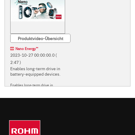
Produktvideo-Übersicht
Nano Energy™
2023-10-27 00:00:00.0
(
2:47 )
Enables long-term drive in
battery-equipped devices.
Enables long-term drive in
battery-equipped devices.
ROHM'S INNOVATIVE
'NANO' POWER SUPPLY
TECHNOLOGIES