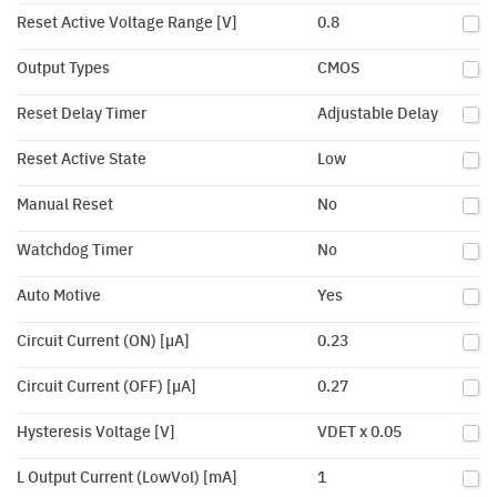
Reset Active Voltage Range [V]
0.8
Output Types
CMOS
Reset Delay Timer
Adjustable Delay
Reset Active State
Low
Manual Reset
No
Watchdog Timer
No
Auto Motive
Yes
Circuit Current (ON) [µA]
0.23
Circuit Current (OFF) [µA]
0.27
Hysteresis Voltage [V]
VDET x 0.05
L Output Current (LowVol) [mA]
1