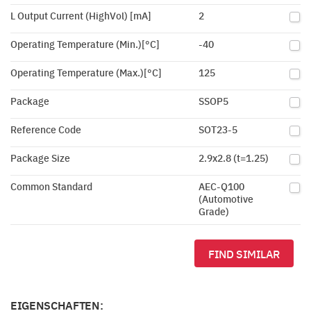
L Output Current (HighVol) [mA]
2
Operating Temperature (Min.)[°C]
-40
Operating Temperature (Max.)[°C]
125
Package
SSOP5
Reference Code
SOT23-5
Package Size
2.9x2.8 (t=1.25)
Common Standard
AEC-Q100
(Automotive
Grade)
FIND SIMILAR
EIGENSCHAFTEN: