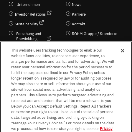
Unternehmen
News
Investor Relations
Karriere
Sustainability
Kontakt
Forschung und
ROHM Gruppe / Standorte
Entwicklung
Kultur / Wirtschaft
This website uses tracking technologies to enable our
website functionalities, to enhance user experience, to
analyze performance and traffic, and for advertising. We will
retain your personal information for the period necessary to
Follow Us
fulfill the purposes outlined in our Privacy Policy unless
longer retention is required by law or for auditing purposes.
We may also share or sell information about your use of our
site with our social media, advertising, and analytics
partners. This allows us to perform targeted advertising and
to select ads and content that will be more relevant to you.
Terms & Conditions
Purpose of use
Privacy Policy
Site Map
Below you can Accept Default Settings, Reject All trackers,
AGB (Deutsche Version)
AGB (Englische Version)
or exercise your right to opt -in or -out of the sale of personal
Impressum
Standard terms and conditions for sales (PDF)
data, targeted advertising, and profiling by clicking on
Statement on UK Modern Slavery Act
ROHM UK Group Tax Strategy
“Manage Your Privacy Choices.” For more details on the data
Data Protection Information for Business Partners (Europe) [English]
we process and how to exercise your rights, see our
Privacy