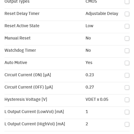
Output Types
CMOS
Reset Delay Timer
Adjustable Delay
Reset Active State
Low
Manual Reset
No
Watchdog Timer
No
Auto Motive
Yes
Circuit Current (ON) [µA]
0.23
Circuit Current (OFF) [µA]
0.27
Hysteresis Voltage [V]
VDET x 0.05
L Output Current (LowVol) [mA]
1
L Output Current (HighVol) [mA]
2