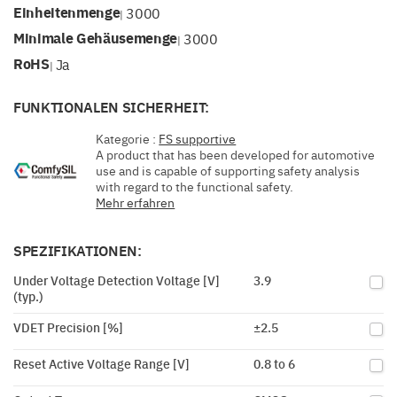
Einheitenmenge
3000
|
Minimale Gehäusemenge
3000
|
RoHS
Ja
|
FUNKTIONALEN SICHERHEIT:
Kategorie :
FS supportive
A product that has been developed for automotive
use and is capable of supporting safety analysis
with regard to the functional safety.
Mehr erfahren
SPEZIFIKATIONEN:
Under Voltage Detection Voltage [V]
3.9
(typ.)
VDET Precision [%]
±2.5
Reset Active Voltage Range [V]
0.8 to 6