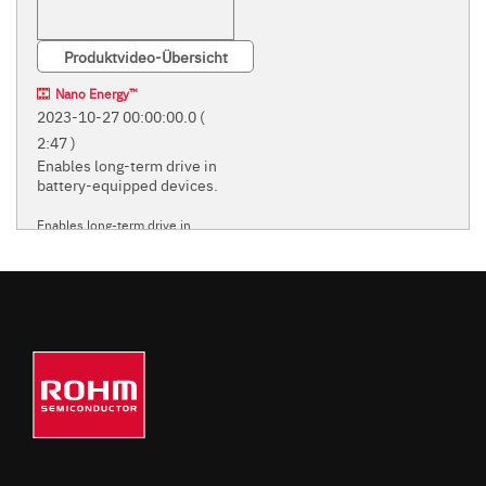
Produktvideo-Übersicht
Nano Energy™
2023-10-27 00:00:00.0
(
2:47 )
Enables long-term drive in
battery-equipped devices.
Enables long-term drive in
battery-equipped devices.
ROHM'S INNOVATIVE
'NANO' POWER SUPPLY
TECHNOLOGIES