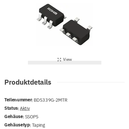
View
Produktdetails
Teilenummer
BD5339G-2MTR
|
Status
Aktiv
|
Gehäuse
SSOP5
|
Gehäusetyp
Taping
|