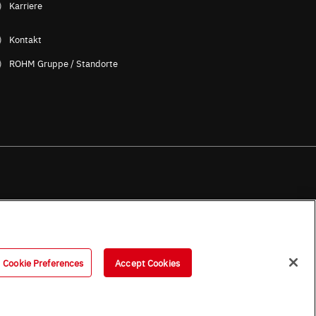
Karriere
Kontakt
ROHM Gruppe / Standorte
B (Englische Version)
OHM UK Group Tax Strategy
ess Partners (Europe) [German]
Cookie Preferences
Accept Cookies