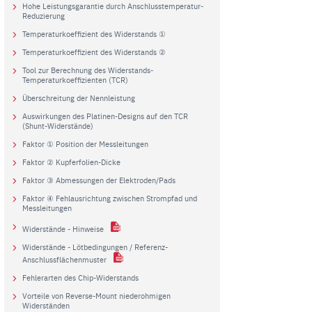
Hohe Leistungsgarantie durch Anschlusstemperatur-
Reduzierung
Temperaturkoeffizient des Widerstands ①
Temperaturkoeffizient des Widerstands ②
Tool zur Berechnung des Widerstands-
Temperaturkoeffizienten (TCR)
Überschreitung der Nennleistung
Auswirkungen des Platinen-Designs auf den TCR
(Shunt-Widerstände)
Faktor ① Position der Messleitungen
Faktor ② Kupferfolien-Dicke
Faktor ③ Abmessungen der Elektroden/Pads
Faktor ④ Fehlausrichtung zwischen Strompfad und
Messleitungen
Widerstände - Hinweise
Widerstände - Lötbedingungen / Referenz-
Anschlussflächenmuster
Fehlerarten des Chip-Widerstands
Vorteile von Reverse-Mount niederohmigen
Widerständen